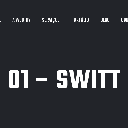
E
A WEBTHY
SERVIÇOS
PORFÓLIO
BLOG
CO
01 – SWITT